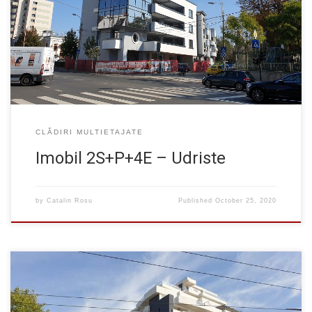
o cladire cu structura in cadre din beton armat avand ca
particularitate console generoase spre strada, cca. 2.50m.
Proiectant arhitectura: Arh. Cristian Nicolae – Arhitect Studio CN
Srl. Proiectant […]
CLĂDIRI MULTIETAJATE
Imobil 2S+P+4E – Udriste
by
Catalin Rosu
Published
October 25, 2020