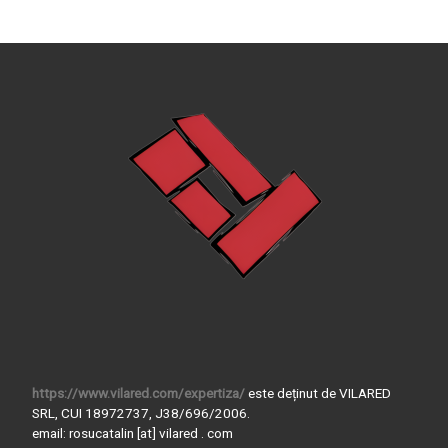
https://www.vilared.com/expertiza/
este deținut de VILARED
SRL, CUI 18972737, J38/696/2006.
email: rosucatalin [at] vilared . com