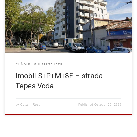
Un imobil cu regim de inaltime S+P+M+8E avand etajele 5, 6, 7 si
8 retrase, situat la intersectia strazilor Budila cu Tepes Voda.
Structura duala cu pereti si stalpi din beton armat. Provocarea
proiectului a fost data de forma poligonala care a necesita o
dimensionare minutioasa a structurii de rezistenta […]
CLĂDIRI MULTIETAJATE
Imobil S+P+M+8E – strada
Tepes Voda
by
Catalin Rosu
Published
October 25, 2020