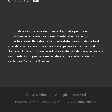
Mobil: 0731 705 848
Informațiile sau materialele puse la dispoziție pe Site nu
constituie recomandări sau consultanță tehnică și nu pot fi
considerate de Utilizator ca fiind adaptate unor situații de fapt
specifice sau ca având aplicabilitate generală într-un anumit
domeniu. Utilizatorul poate solicita asistență tehnică specializată
sau clarificări cu privire la materialele publicate la datele din
secțiunea Contact a Site-ului.
© 2026
Vilared
– All rights reserved
Powered by
WP
– Designed with the
Customizr theme