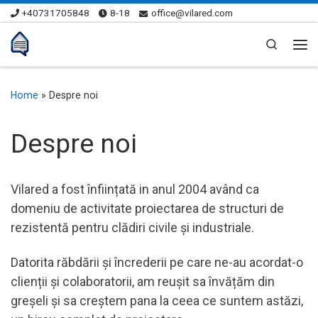
+40731705848
8-18
office@vilared.com
Skip to content
Search
Me
Home
»
Despre noi
Despre noi
Vilared a fost înființată in anul 2004 având ca
domeniu de activitate proiectarea de structuri de
rezistentă pentru clădiri civile și industriale.
Datorita răbdării și încrederii pe care ne-au acordat-o
clienții și colaboratorii, am reușit sa învățăm din
greșeli și sa creștem pana la ceea ce suntem astăzi,