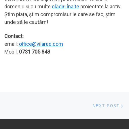
domeniu și cu multe
clădiri înalte
proiectate la activ.
Știm piața, știm compromisurile care se fac, știm
unde să le cautăm!
Contact:
email:
office@vilared.com
Mobil:
0731 705 848
Post navigation
Ne
NEXT POST