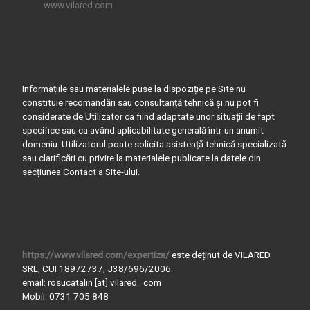
www.vilared.com
Informațiile sau materialele puse la dispoziție pe Site nu
constituie recomandări sau consultanță tehnică și nu pot fi
considerate de Utilizator ca fiind adaptate unor situații de fapt
specifice sau ca având aplicabilitate generală într-un anumit
domeniu. Utilizatorul poate solicita asistență tehnică specializată
sau clarificări cu privire la materialele publicate la datele din
secțiunea Contact a Site-ului.
https://www.vilared.com/expertiza/
este deținut de VILARED
SRL, CUI 18972737, J38/696/2006.
email: rosucatalin [at] vilared . com
Mobil: 0731 705 848