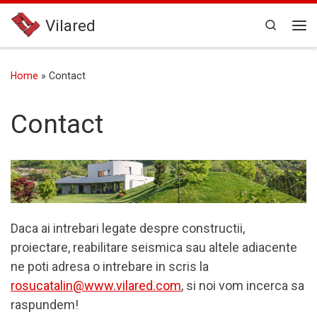
Skip to content
Vilared
Search
Me
Home
»
Contact
Contact
Daca ai intrebari legate despre constructii,
proiectare, reabilitare seismica sau altele adiacente
ne poti adresa o intrebare in scris la
rosucatalin@www.vilared.com
, si noi vom incerca sa
raspundem!