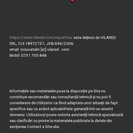
https://www.vilared.com/expertiza/
este deținut de VILARED
SRL, CUI 18972737, J38/696/2006.
email: rosucatalin [at] vilared . com
Mobil: 0731 705 848
Informațiile sau materialele puse la dispoziție pe Site nu
constituie recomandări sau consultanță tehnică și nu pot fi
considerate de Utilizator ca fiind adaptate unor situații de fapt
specifice sau ca având aplicabilitate generală într-un anumit
domeniu. Utilizatorul poate solicita asistență tehnică specializată
sau clarificări cu privire la materialele publicate la datele din
secțiunea Contact a Site-ului.