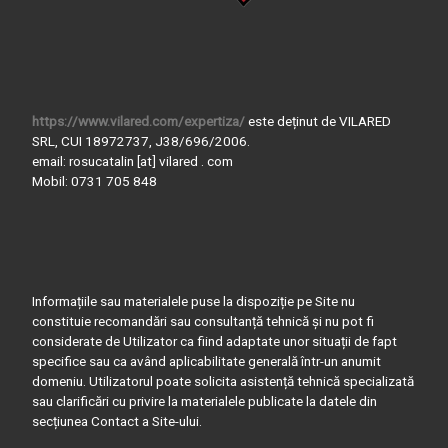
https://www.vilared.com/expertiza/
este deținut de VILARED
SRL, CUI 18972737, J38/696/2006.
email: rosucatalin [at] vilared . com
Mobil: 0731 705 848
Informațiile sau materialele puse la dispoziție pe Site nu
constituie recomandări sau consultanță tehnică și nu pot fi
considerate de Utilizator ca fiind adaptate unor situații de fapt
specifice sau ca având aplicabilitate generală într-un anumit
domeniu. Utilizatorul poate solicita asistență tehnică specializată
sau clarificări cu privire la materialele publicate la datele din
secțiunea Contact a Site-ului.