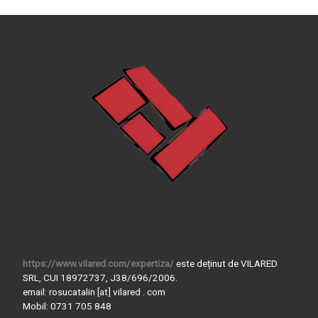
https://www.vilared.com/expertiza/
este deținut de VILARED
SRL, CUI 18972737, J38/696/2006.
email: rosucatalin [at] vilared . com
Mobil: 0731 705 848