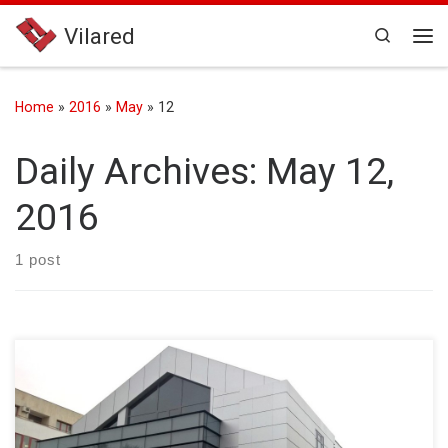
Skip to content
Vilared
Search
Me
Home
»
2016
»
May
»
12
Daily Archives:
May 12,
2016
1 post
Proiectul pentru reabilitarea si extinderea Parchetului de pe langa
Tribunalul Constanta, a presupus reabilitarea a 3 corpuri de