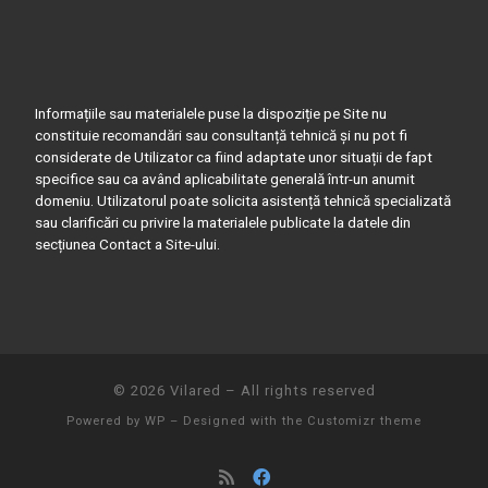
Informațiile sau materialele puse la dispoziție pe Site nu
constituie recomandări sau consultanță tehnică și nu pot fi
considerate de Utilizator ca fiind adaptate unor situații de fapt
specifice sau ca având aplicabilitate generală într-un anumit
domeniu. Utilizatorul poate solicita asistență tehnică specializată
sau clarificări cu privire la materialele publicate la datele din
secțiunea Contact a Site-ului.
© 2026
Vilared
– All rights reserved
Powered by
WP
– Designed with the
Customizr theme