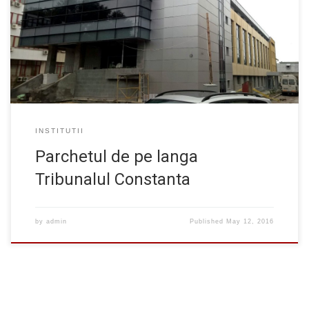
cladire construite etapizat inainte de 1940. Cladirile existente
aveau un regim de inaltime demisol, parter, etaj 1 si mansarda,
alcatuite din pereti structurali din zidarie de caramida, rigidizati
ulterior cu samburi (stalpi) […]
INSTITUTII
Parchetul de pe langa
Tribunalul Constanta
by
admin
Published
May 12, 2016