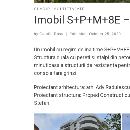
CLĂDIRI MULTIETAJATE
Imobil S+P+M+8E –
by
Catalin Rosu
|
Published
October 25, 2020
Un imobil cu regim de inaltime S+P+M+8E ava
Structura duala cu pereti si stalpi din be
minutioasa a structurii de rezistenta pen
consola fara grinzi.
Proiectant arhitectura: arh. Ady Radulesc
Proiectant structura: Proped Construct cu d
Stefan.