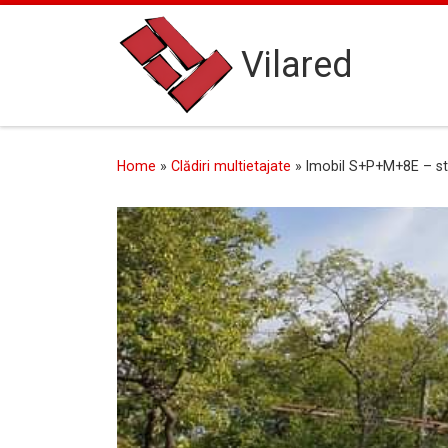
Skip to content
Vilared
Home
»
Clădiri multietajate
»
Imobil S+P+M+8E – s