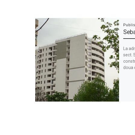
Publi
Seba
La adr
sect. 
constr
doua c