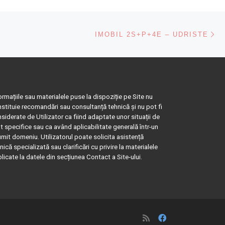
Ne
IMOBIL 2S+P+4E – UDRISTE
ormațiile sau materialele puse la dispoziție pe Site nu
stituie recomandări sau consultanță tehnică și nu pot fi
siderate de Utilizator ca fiind adaptate unor situații de
t specifice sau ca având aplicabilitate generală într-un
mit domeniu. Utilizatorul poate solicita asistență
nică specializată sau clarificări cu privire la materialele
licate la datele din secțiunea Contact a Site-ului.