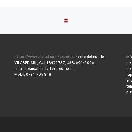
BACK TO POST LIST
https://www.vilared.com/expertiza/
este deținut de
Inf
VILARED SRL, CUI 18972737, J38/696/2006.
con
email: rosucatalin [at] vilared . com
con
Mobil: 0731 705 848
fap
anu
teh
pub