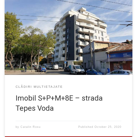
Un imobil cu regim de inaltime S+P+M+8E avand etajele 5, 6, 7 si
8 retrase, situat la intersectia strazilor Budila cu Tepes Voda.
Structura duala cu pereti si stalpi din beton armat. Provocarea
proiectului a fost data de forma poligonala care a necesita o
dimensionare minutioasa a structurii de rezistenta […]
CLĂDIRI MULTIETAJATE
Imobil S+P+M+8E – strada
Tepes Voda
by
Catalin Rosu
Published
October 25, 2020