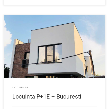
Un proiect foarte interesant, casa unui arhitect, cu o singura
provocare: sa scoatem un stalp la etaj pe colt. S-a facut…
Arhitectura: Manole Zece SRL Structura: dr.ing. Catalin Rosu,
dr.ing. Loredana Joita
LOCUINTE
Locuinta P+1E – Bucuresti