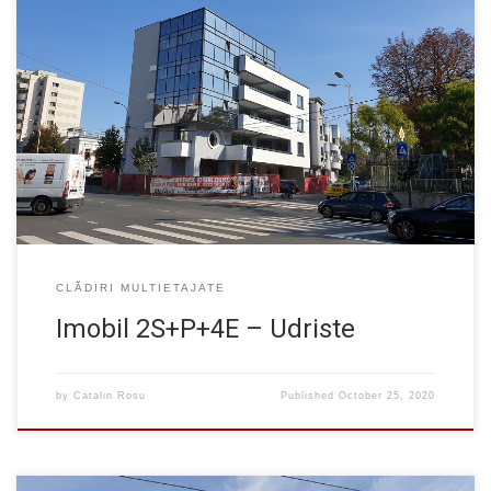
Un imobil cu regim de inaltime 2S+P+4E situat la coltul strazilor
Logofatul Udriste cu Matei Basarab cu functiunea de birouri. Este
o cladire cu structura in cadre din beton armat avand ca
particularitate console generoase spre strada, cca. 2.50m.
Proiectant arhitectura: Arh. Cristian Nicolae – Arhitect Studio CN
Srl. Proiectant […]
CLĂDIRI MULTIETAJATE
Imobil 2S+P+4E – Udriste
by
Catalin Rosu
Published
October 25, 2020