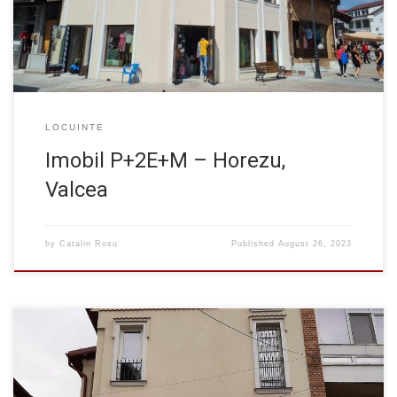
cu 2 corpuri de cladire existente. Cladirea cu etaj […]
LOCUINTE
Imobil P+2E+M – Horezu,
Valcea
by
Catalin Rosu
Published
August 26, 2023
O cladire noua, alipita unui imobil construita in perioada 1960.
Structura in cadre din beton armat cu fundatie de tip radier