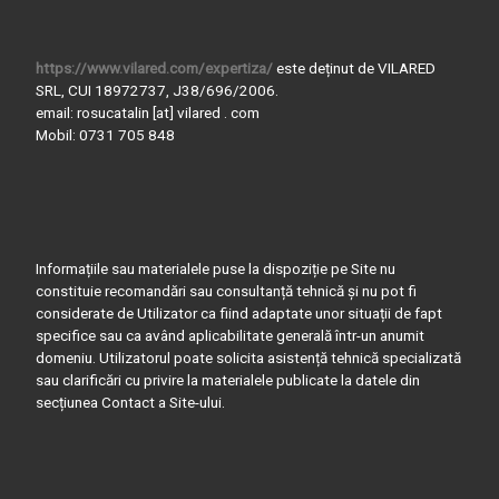
https://www.vilared.com/expertiza/
este deținut de VILARED
SRL, CUI 18972737, J38/696/2006.
email: rosucatalin [at] vilared . com
Mobil: 0731 705 848
Informațiile sau materialele puse la dispoziție pe Site nu
constituie recomandări sau consultanță tehnică și nu pot fi
considerate de Utilizator ca fiind adaptate unor situații de fapt
specifice sau ca având aplicabilitate generală într-un anumit
domeniu. Utilizatorul poate solicita asistență tehnică specializată
sau clarificări cu privire la materialele publicate la datele din
secțiunea Contact a Site-ului.