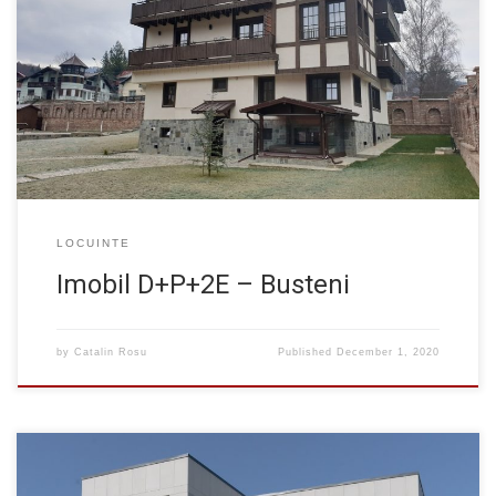
Un imobil vechi, fosta cabana de vacanta restaurata si
supraetajata. La preluarea proiectului fundatiile erau tasate si
crapata, la fel si o parte din ziduri. A fost nevoie de interventii
ample de consolidare dar la final a iesit o cladire frumoasa.
Arhitectura: arh. Sorin Bleanda Structura: ing. Florin Gheorghiu,
dr.ing. […]
LOCUINTE
Imobil D+P+2E – Busteni
by
Catalin Rosu
Published
December 1, 2020