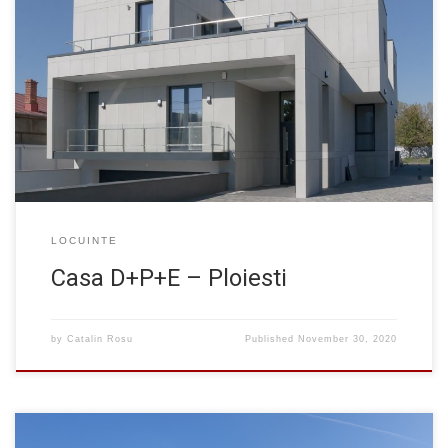
Locuinta unifamiliala cu regim de inaltime D+P+E situata in
Ploiesti. Arhitectura: arh. Florin Adamescu Structura: ing. Florin
Gheorghiu, dr. ing. Catalin Rosu, dr.ing. Loredana Joita
LOCUINTE
Casa D+P+E – Ploiesti
by
Catalin Rosu
Published
November 30, 2020