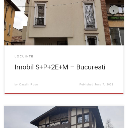
general. Pentru alipirea la calcan s-a realizat o consola de cca.
1m cu fundare punctuala. Arhitectura: arh. Ady Radulesc –
Adinvest SRL Structura: dr.ing. Catalin Rosu, dr.ing. Loredana
Joita. […]
LOCUINTE
Imobil S+P+2E+M – Bucuresti
by
Catalin Rosu
Published
June 7, 2021