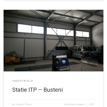
O structura metalica pentru o statie ITP la Busteni. O cladirea
simpla fara provocari. Interesant de privit structurile metalice, mi
se par fascinante. Arhitectura: arh. Sorin Bleanda Structura: dr.ing.
Loredana Joita
INDUSTRIALE
Statie ITP – Busteni
by
Catalin Rosu
Published
August 1, 2017