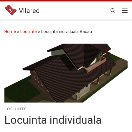
Skip to content
Vilared
Search
Me
Home
»
Locuinte
»
Locuinta individuala Bacau
LOCUINTE
Locuinta individuala