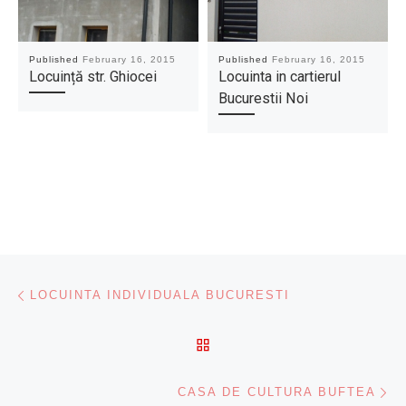
Published
February 16, 2015
Published
February 16, 2015
Locuință str. Ghiocei
Locuinta in cartierul
Bucurestii Noi
Post navigation
Previous post
LOCUINTA INDIVIDUALA BUCURESTI
BACK TO POST LIST
Ne
CASA DE CULTURA BUFTEA