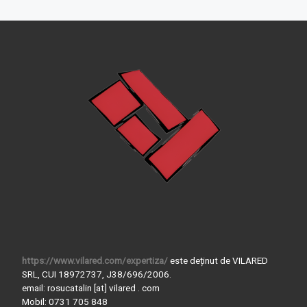
https://www.vilared.com/expertiza/
este deținut de VILARED
SRL, CUI 18972737, J38/696/2006.
email: rosucatalin [at] vilared . com
Mobil: 0731 705 848