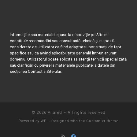
Informațiile sau materialele puse la dispoziție pe Site nu
constituie recomandări sau consultanță tehnică și nu pot fi
considerate de Utilizator ca fiind adaptate unor situații de fapt
specifice sau ca având aplicabilitate generală într-un anumit
domeniu. Utilizatorul poate solicita asistență tehnică specializată
sau clarificări cu privire la materialele publicate la datele din
secțiunea Contact a Site-ului.
© 2026
Vilared
– All rights reserved
Powered by
WP
– Designed with the
Customizr theme